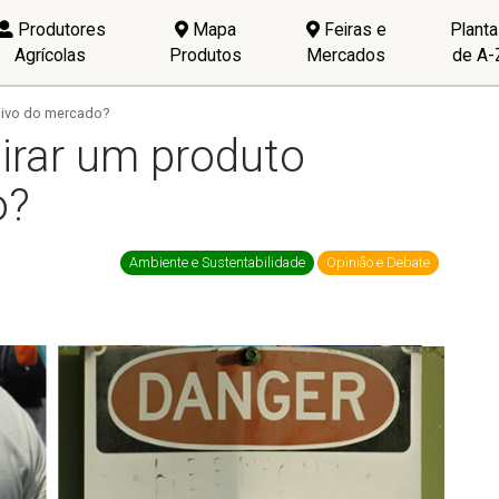
Produtores
Mapa
Feiras e
Plant
Agrícolas
Produtos
Mercados
de A-
civo do mercado?
irar um produto
o?
Ambiente e Sustentabilidade
Opinião e Debate