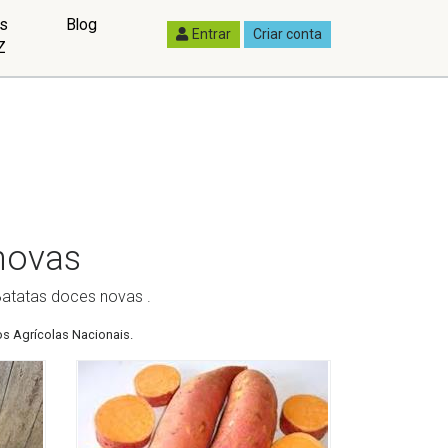
as
Blog
Entrar
Criar conta
Z
novas
Batatas doces novas .
s Agrícolas Nacionais.