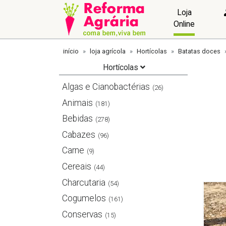
Loja
Online
início
loja agrícola
Hortícolas
Batatas doces
Hortícolas
Algas e Cianobactérias
(26)
Animais
(181)
Bebidas
(278)
Cabazes
(96)
Carne
(9)
Cereais
(44)
Charcutaria
(54)
Cogumelos
(161)
Conservas
(15)