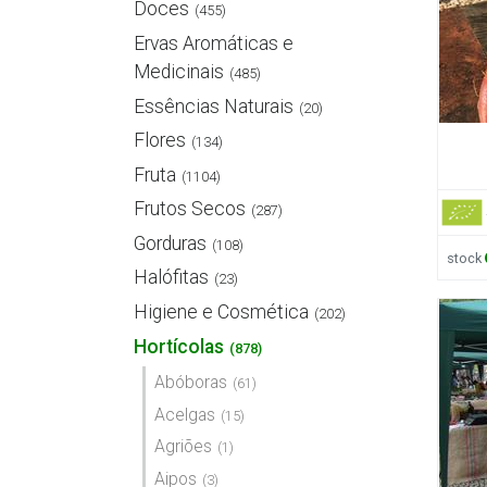
Doces
(455)
Ervas Aromáticas e
Medicinais
(485)
Essências Naturais
(20)
Flores
(134)
Fruta
(1104)
Frutos Secos
(287)
Gorduras
(108)
stock
Halófitas
(23)
Higiene e Cosmética
(202)
Hortícolas
(878)
Abóboras
(61)
Acelgas
(15)
Agriões
(1)
Aipos
(3)