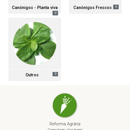
0
Canónigos - Planta viva
Canónigos Frescos
0
0
Outros
Reforma Agrária
Coma bem, Viva bem!