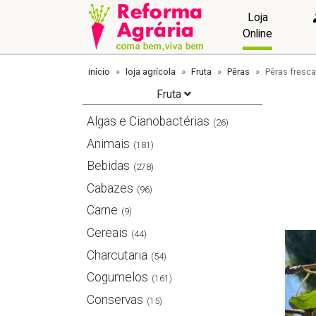
Loja
Online
início
loja agrícola
Fruta
Pêras
Pêras fresc
Fruta
Algas e Cianobactérias
(26)
Animais
(181)
Bebidas
(278)
Cabazes
(96)
Carne
(9)
Cereais
(44)
Charcutaria
(54)
Cogumelos
(161)
Conservas
(15)