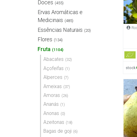
Doces
(455)
Ervas Aromáticas e
Medicinais
(485)
Ros
Essências Naturais
(20)
Flores
(134)
Fruta
(1104)
Abacates
(32)
stock
Açofeifas
(1)
Alperces
(7)
Ameixas
(37)
Amoras
(26)
Ananás
(1)
Anonas
(0)
Azeitonas
(18)
Bagas de goji
(6)