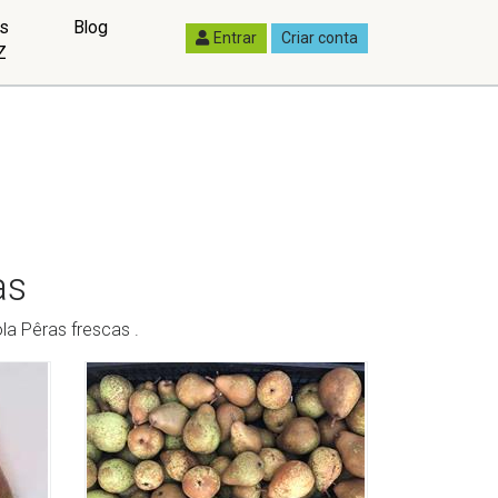
as
Blog
Entrar
Criar conta
Z
as
a Pêras frescas .