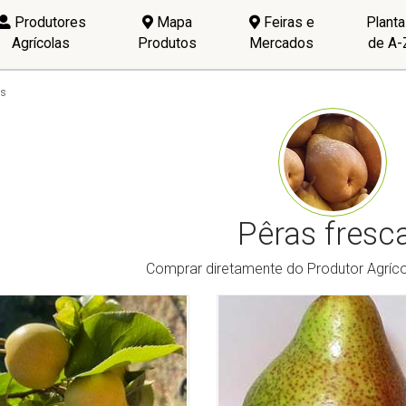
Produtores
Mapa
Feiras e
Plant
Agrícolas
Produtos
Mercados
de A-
as
Pêras fresc
Comprar diretamente do Produtor Agrícol