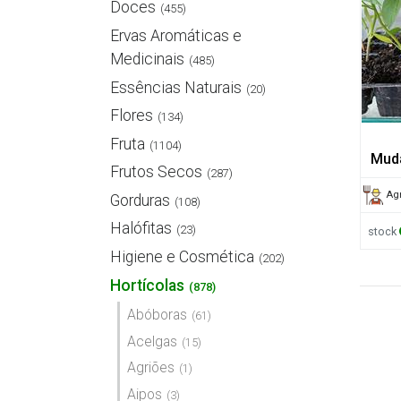
Doces
(455)
Ervas Aromáticas e
Medicinais
(485)
Essências Naturais
(20)
Flores
(134)
Fruta
(1104)
Muda
Frutos Secos
(287)
Agr
Gorduras
(108)
Halófitas
(23)
stock
Higiene e Cosmética
(202)
Hortícolas
(878)
Abóboras
(61)
Acelgas
(15)
Agriões
(1)
Aipos
(3)