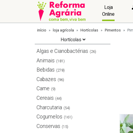
Loja
Online
início
loja agrícola
Hortícolas
Pimentos
Pim
Hortícolas
Algas e Cianobactérias
(26)
Animais
(181)
Bebidas
(278)
Cabazes
(96)
Carne
(9)
Cereais
(44)
Charcutaria
(54)
Cogumelos
(161)
Conservas
(15)