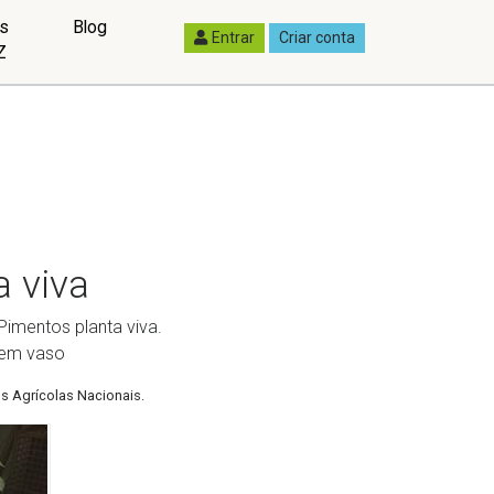
as
Blog
Entrar
Criar conta
Z
 viva
imentos planta viva.
 em vaso
s Agrícolas Nacionais.