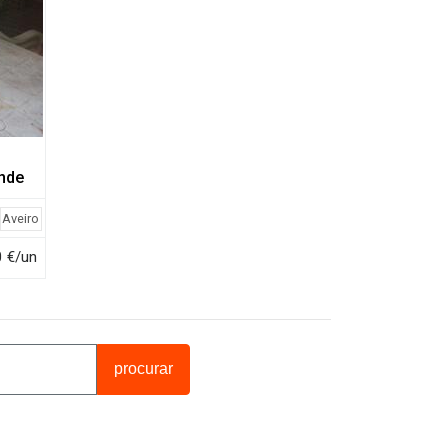
nde
Aveiro
0 €/un
procurar