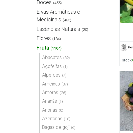
Doces
(455)
Ervas Aromáticas e
Medicinais
(485)
Essências Naturais
(20)
Flores
(134)
Fruta
Pe
(1104)
Abacates
(32)
stock
Açofeifas
(1)
Alperces
(7)
Ameixas
(37)
Amoras
(26)
Ananás
(1)
Anonas
(0)
Azeitonas
(18)
Bagas de goji
(6)