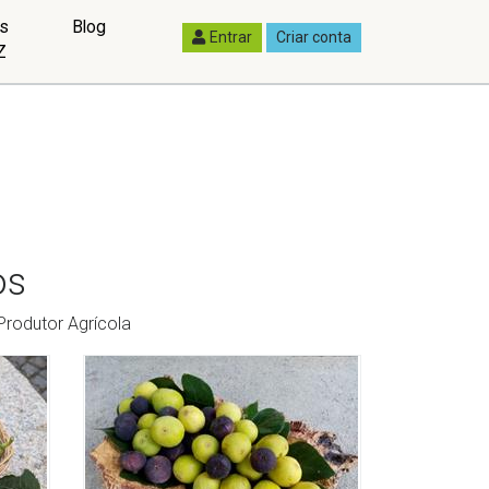
as
Blog
Entrar
Criar conta
Z
os
Produtor Agrícola