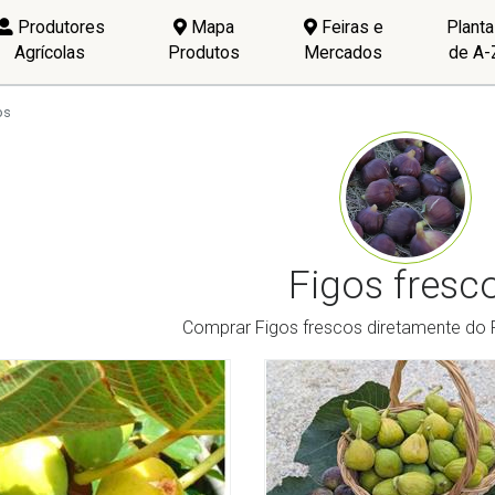
Produtores
Mapa
Feiras e
Plant
Agrícolas
Produtos
Mercados
de A-
os
Figos fresc
Comprar Figos frescos diretamente do 