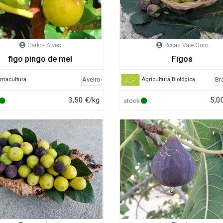
Carlos Alves
Rocas Vale Ouro
figo pingo de mel
Figos
Aveiro
Br
rmacultura
Agricultura Biológica
3,50 €/kg
5,0
stock