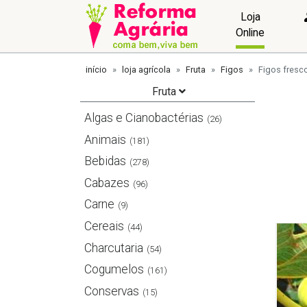
Loja
Online
início
loja agrícola
Fruta
Figos
Figos fresc
Fruta
Algas e Cianobactérias
(26)
Animais
(181)
Bebidas
(278)
Cabazes
(96)
Carne
(9)
Cereais
(44)
Charcutaria
(54)
Cogumelos
(161)
Conservas
(15)