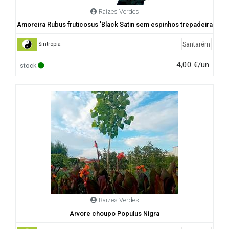
Raizes Verdes
Amoreira Rubus fruticosus 'Black Satin sem espinhos trepadeira
Santarém
Sintropia
4,00 €/un
stock
Raizes Verdes
Arvore choupo Populus Nigra