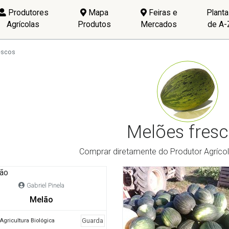
Produtores
Mapa
Feiras e
Plant
Agrícolas
Produtos
Mercados
de A-
escos
Melões fres
Comprar diretamente do Produtor Agrícol
Gabriel Pinela
Melão
Guarda
Agricultura Biológica