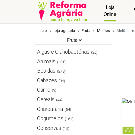
Loja
Online
início
loja agrícola
Fruta
Melões
Melões fr
Fruta
Algas e Cianobactérias
(26)
Animais
(181)
Bebidas
(278)
Cabazes
(96)
Carne
(9)
Cereais
(44)
Charcutaria
(54)
Cogumelos
(161)
Conservas
(15)