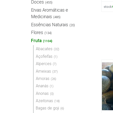
Doces
(455)
stock
Ervas Aromáticas e
Medicinais
(485)
Essências Naturais
(20)
Flores
(134)
Fruta
(1104)
Abacates
(32)
Açofeifas
(1)
Alperces
(7)
Ameixas
(37)
Amoras
(26)
Ananás
(1)
Anonas
(0)
Azeitonas
(18)
Bagas de goji
(6)