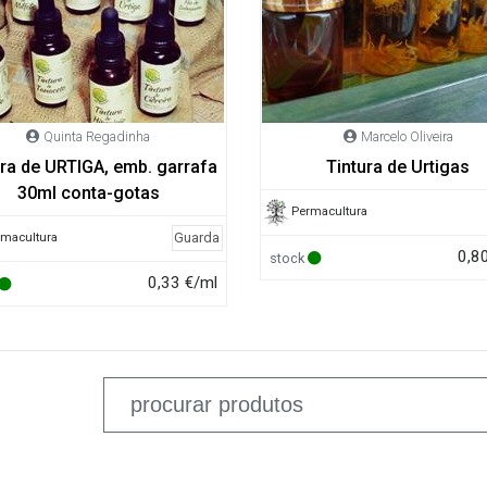
Quinta Regadinha
Marcelo Oliveira
ura de URTIGA, emb. garrafa
Tintura de Urtigas
30ml conta-gotas
Permacultura
Guarda
rmacultura
0,8
stock
0,33 €/ml