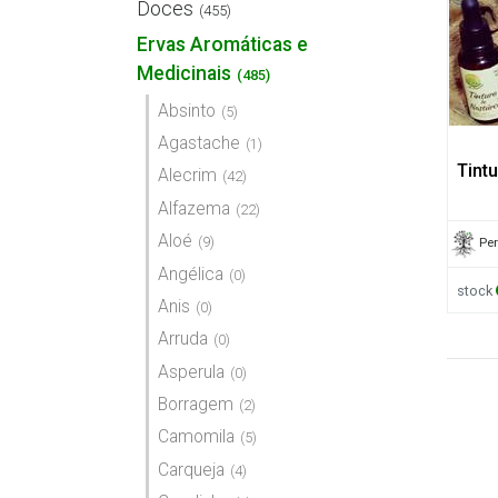
Doces
(455)
Ervas Aromáticas e
Medicinais
(485)
Absinto
(5)
Agastache
(1)
Tint
Alecrim
(42)
Alfazema
(22)
Aloé
(9)
Pe
Angélica
(0)
stock
Anis
(0)
Arruda
(0)
Asperula
(0)
Borragem
(2)
Camomila
(5)
Carqueja
(4)