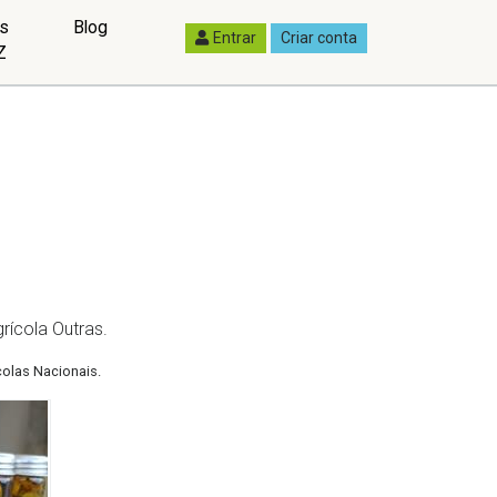
as
Blog
Entrar
Criar conta
Z
rícola Outras.
colas Nacionais.