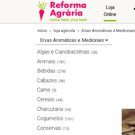
Loja
Online
início
loja agrícola
Ervas Aromáticas e Medicinais
Ervas Aromáticas e Medicinais
Algas e Cianobactérias
(26)
Animais
(181)
Bebidas
(278)
Cabazes
(96)
Carne
(9)
Cereais
(44)
Charcutaria
(54)
Cogumelos
(161)
Conservas
(15)