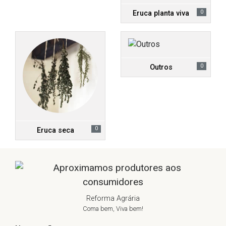
0
Eruca planta viva
0
Outros
0
Eruca seca
Reforma Agrária
Coma bem, Viva bem!