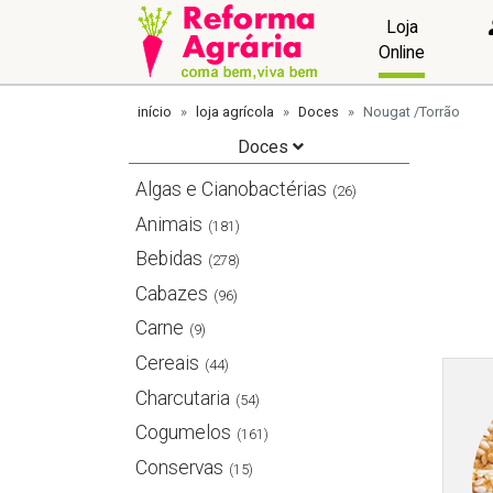
Loja
Online
início
loja agrícola
Doces
Nougat /Torrão
Doces
Algas e Cianobactérias
(26)
Animais
(181)
Bebidas
(278)
Cabazes
(96)
Carne
(9)
Cereais
(44)
Charcutaria
(54)
Cogumelos
(161)
Conservas
(15)