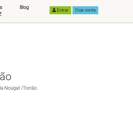
as
Blog
Entrar
Criar conta
Z
rão
la Nougat /Torrão.