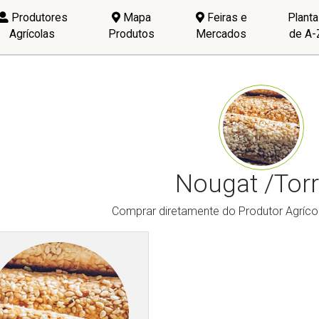
Produtores
Mapa
Feiras e
Plant
Agrícolas
Produtos
Mercados
de A-
Nougat /Tor
Comprar diretamente do Produtor Agríco