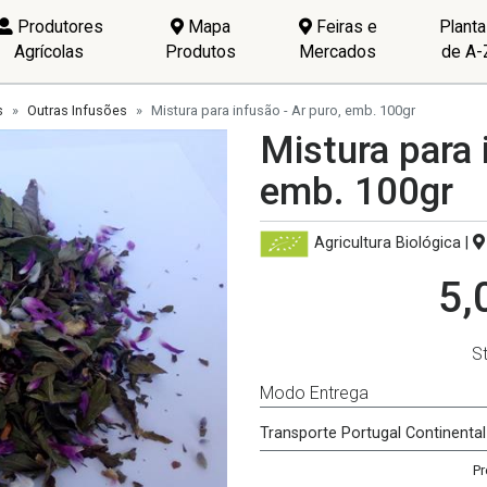
Produtores
Mapa
Feiras e
Plant
Agrícolas
Produtos
Mercados
de A-
s
Outras Infusões
Mistura para infusão - Ar puro, emb. 100gr
Mistura para 
emb. 100gr
Agricultura Biológica
|
5,
S
Modo Entrega
Transporte Portugal Continental
Pr