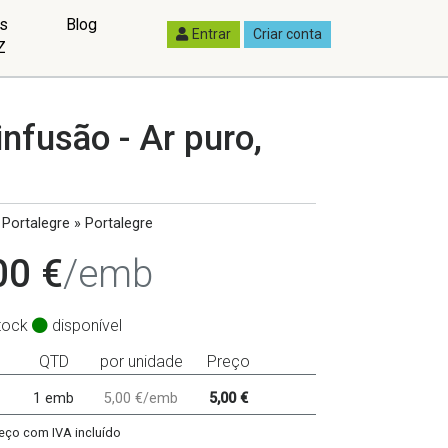
as
Blog
Entrar
Criar conta
Z
infusão - Ar puro,
Portalegre » Portalegre
00 €
/emb
tock
disponível
QTD
por unidade
Preço
1 emb
5,00 €/emb
5,00 €
eço com IVA incluído