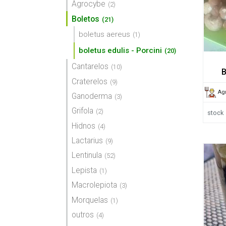
Agrocybe
(2)
Boletos
(21)
boletus aereus
(1)
boletus edulis - Porcini
(20)
Cantarelos
(10)
B
Craterelos
(9)
Agr
Ganoderma
(3)
Grifola
(2)
stock
Hidnos
(4)
Lactarius
(9)
Lentinula
(52)
Lepista
(1)
Macrolepiota
(3)
Morquelas
(1)
outros
(4)