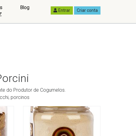
as
Blog
Entrar
Criar conta
Z
Porcini
ente do Produtor de Cogumelos.
cchi, porcinos