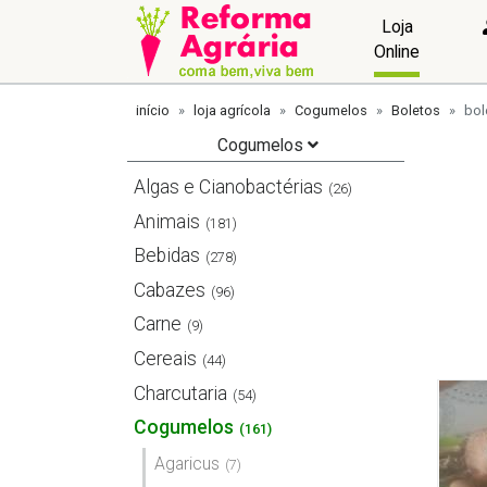
Loja
Online
início
loja agrícola
Cogumelos
Boletos
bol
Cogumelos
Algas e Cianobactérias
(26)
Animais
(181)
Bebidas
(278)
Cabazes
(96)
Carne
(9)
Cereais
(44)
Charcutaria
(54)
Cogumelos
(161)
Agaricus
(7)