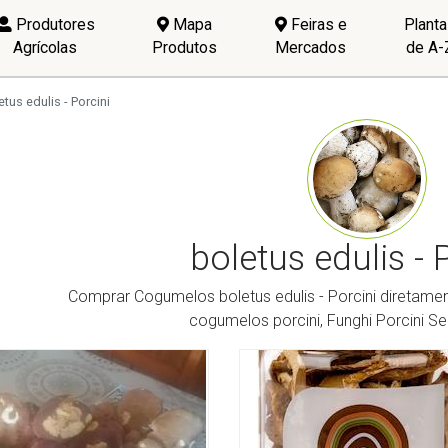
Produtores
Mapa
Feiras e
Plant
Agrícolas
Produtos
Mercados
de A-
etus edulis - Porcini
boletus edulis - 
Comprar Cogumelos boletus edulis - Porcini diretam
cogumelos porcini, Funghi Porcini Se