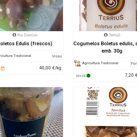
Rui Dionísio
TerriuS
oletos Edulis (frescos)
Cogumelos Boletus edulis, 
emb. 30g
icultura Tradicional
Viseu
Agricultura Tradicional
Por
40,00 €/kg
7,20 
stock