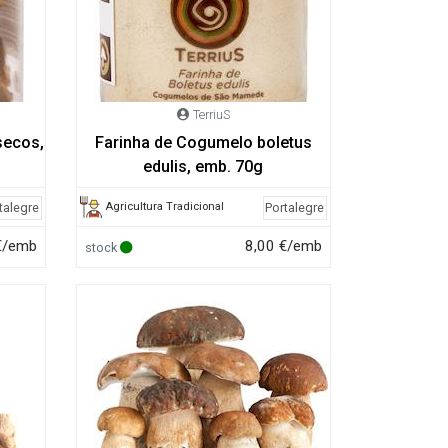
TerriuS
secos,
Farinha de Cogumelo boletus
edulis, emb. 70g
Agricultura Tradicional
talegre
Portalegre
€/emb
8,00 €/emb
stock