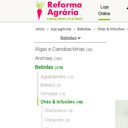
Loja
Online
início
loja agrícola
Bebidas
Chás & Infusões
Bebidas
Algas e Cianobactérias
(26)
Animais
(181)
Bebidas
(278)
Aguardentes
(12)
Batidos
(0)
Cervejas
(14)
Chás & Infusões
(98)
Chá branco
(0)
Chá preto
(0)