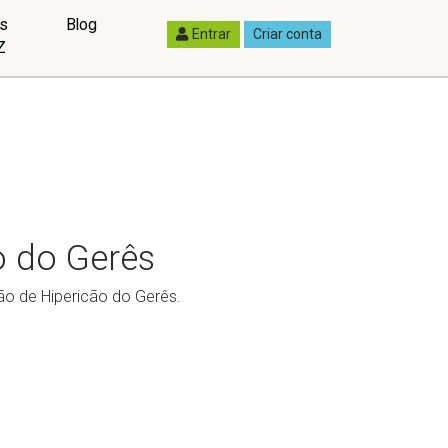
as
Blog
Entrar
Criar conta
Z
o do Gerês
ão de Hipericão do Gerês.