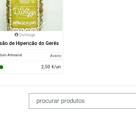
DuVouga
usão de Hipericão do Gerês
duto Artesanal
Aveiro
2,50 €/un