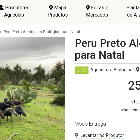
Produtores
Mapa
Feiras e
Plant
Agrícolas
Produtos
Mercados
de A-
Peru Preto Alentejano Biológico para Natal
Peru Preto Al
para Natal
Agricultura Biológica
|
25
Sto
ainda temo
Modo Entrega
Levantar no Produtor