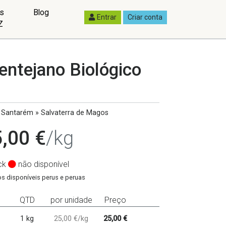
as
Blog
Entrar
Criar conta
Z
entejano Biológico
Santarém » Salvaterra de Magos
,00 €
/kg
ck
não disponível
s disponíveis perus e peruas
QTD
por unidade
Preço
1 kg
25,00 €/kg
25,00 €