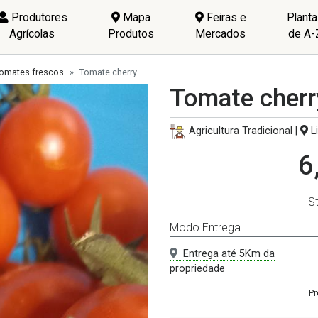
Produtores
Mapa
Feiras e
Plant
Agrícolas
Produtos
Mercados
de A-
omates frescos
Tomate cherry
Tomate cherr
Agricultura Tradicional |
Li
6
S
Modo Entrega
Entrega até 5Km da
propriedade
Pr