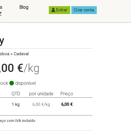
as
Blog
Entrar
Criar conta
Z
y
sboa » Cadaval
,00 €
/kg
tock
disponível
QTD
por unidade
Preço
1 kg
6,00 €/kg
6,00 €
eço com IVA incluído