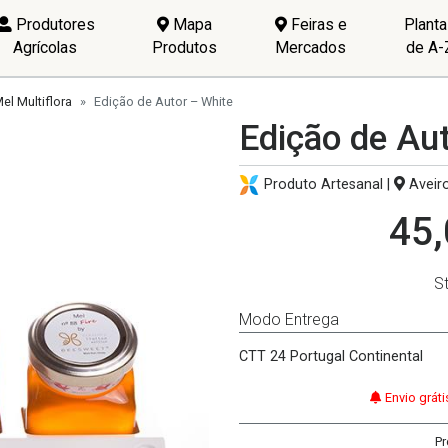
Produtores
Mapa
Feiras e
Plant
Agrícolas
Produtos
Mercados
de A-
el Multiflora
Edição de Autor – White
Edição de Au
Produto Artesanal |
Aveiro
45,
S
Modo Entrega
CTT 24 Portugal Continental
Envio grát
Pr