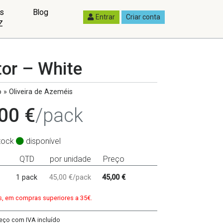
as
Blog
Entrar
Criar conta
Z
tor – White
 » Oliveira de Azeméis
00 €
/pack
tock
disponível
QTD
por unidade
Preço
1 pack
45,00 €/pack
45,00 €
is, em compras superiores a 35€.
eço com IVA incluído