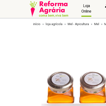
Loja
Online
início
loja agrícola
Mel - Apicultura
Mel
M