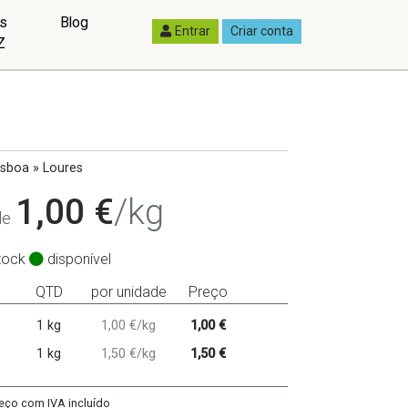
as
Blog
Entrar
Criar conta
Z
sboa » Loures
1,00 €
/kg
 de
tock
disponível
QTD
por unidade
Preço
1 kg
1,00 €/kg
1,00 €
1 kg
1,50 €/kg
1,50 €
eço com IVA incluído