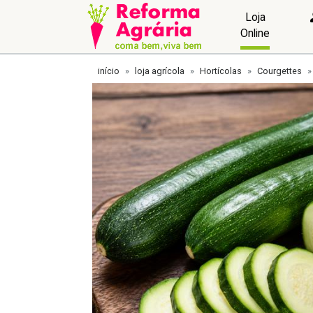
Loja
Online
início
loja agrícola
Hortícolas
Courgettes