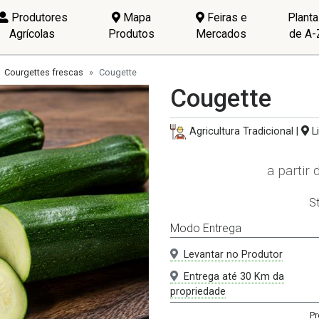
Produtores
Mapa
Feiras e
Plant
Agrícolas
Produtos
Mercados
de A-
Courgettes frescas
Cougette
Cougette
Agricultura Tradicional |
Li
a partir
S
Modo Entrega
Levantar no Produtor
Entrega até 30 Km da
propriedade
Pr