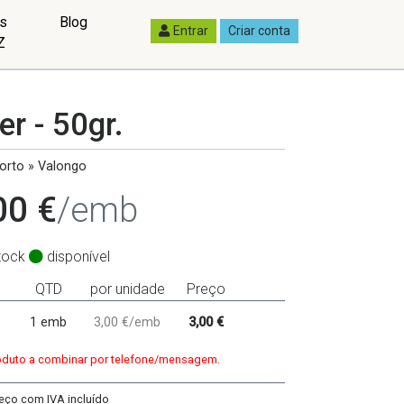
as
Blog
Entrar
Criar conta
Z
er - 50gr.
orto » Valongo
00 €
/emb
tock
disponível
QTD
por unidade
Preço
1 emb
3,00 €/emb
3,00 €
duto a combinar por telefone/mensagem.
eço com IVA incluído