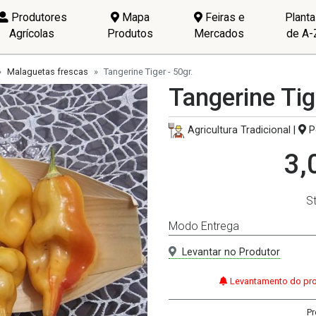
Produtores
Mapa
Feiras e
Plant
Agrícolas
Produtos
Mercados
de A-
Malaguetas frescas
Tangerine Tiger - 50gr.
Tangerine Tig
Agricultura Tradicional |
P
3,
S
Modo Entrega
Levantar no Produtor
Levantamento do pro
Pr