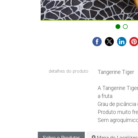
detalhes do produto
Tangerine Tiger
A Tangerine Tige
a fruta.
Grau de picância 
Produto muito fr
Sem agroquímico
Sobre o Produtor
Mapa de Localizaç