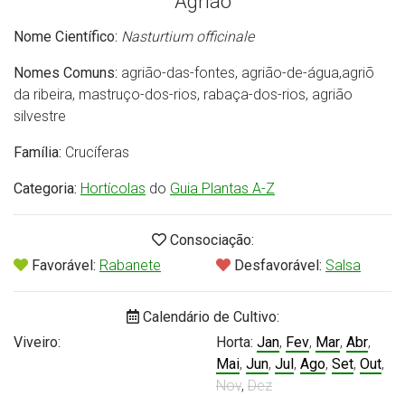
Agrião
Nome Científico:
Nasturtium officinale
Nomes Comuns:
agrião-das-fontes, agrião-de-água,agriõ
da ribeira, mastruço-dos-rios, rabaça-dos-rios, agrião
silvestre
Família:
Crucíferas
Categoria:
Hortícolas
do
Guia Plantas A-Z
Consociação:
Favorável:
Rabanete
Desfavorável:
Salsa
Calendário de Cultivo:
Viveiro:
Horta:
Jan
,
Fev
,
Mar
,
Abr
,
Mai
,
Jun
,
Jul
,
Ago
,
Set
,
Out
,
Nov
,
Dez