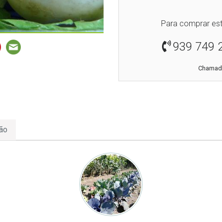
Para comprar est
939 749 
Chamada
ão