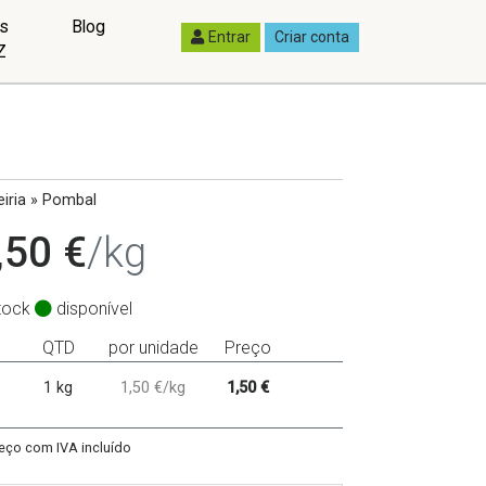
as
Blog
Entrar
Criar conta
Z
iria » Pombal
,50 €
/kg
tock
disponível
QTD
por unidade
Preço
1 kg
1,50 €/kg
1,50 €
eço com IVA incluído