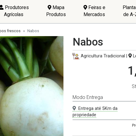
Produtores
Mapa
Feiras e
Plant
Agrícolas
Produtos
Mercados
de A-
bos frescos
Nabos
Nabos
Agricultura Tradicional |
Le
1
S
Modo Entrega
Entrega até 5Km da
propriedade
Pr