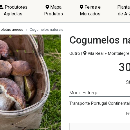
Produtores
Mapa
Feiras e
Plant
Agrícolas
Produtos
Mercados
de A-
boletus aereus
Cogumelos naturais
Cogumelos na
Outro |
Vila Real » Montalegre
30
S
Modo Entrega
Transporte Portugal Continental
Pr