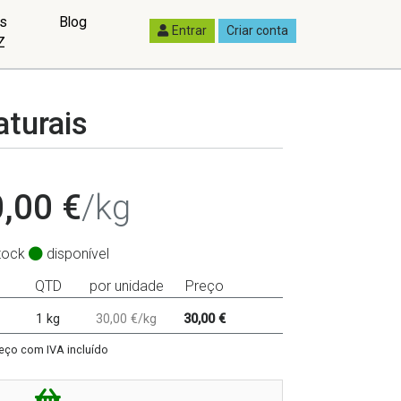
as
Blog
Entrar
Criar conta
Z
turais
,00 €
/kg
tock
disponível
QTD
por unidade
Preço
1 kg
30,00 €/kg
30,00 €
eço com IVA incluído