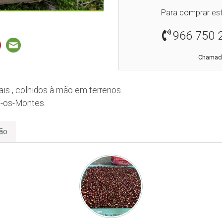
Para comprar est
966 750 
Chamada
is , colhidos à mão em terrenos.
s-os-Montes.
ão