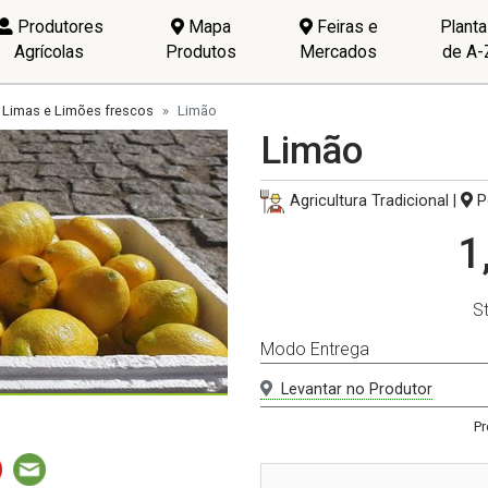
Produtores
Mapa
Feiras e
Plant
Agrícolas
Produtos
Mercados
de A-
Limas e Limões frescos
Limão
Limão
Agricultura Tradicional |
Po
1
S
Modo Entrega
Levantar no Produtor
Pr