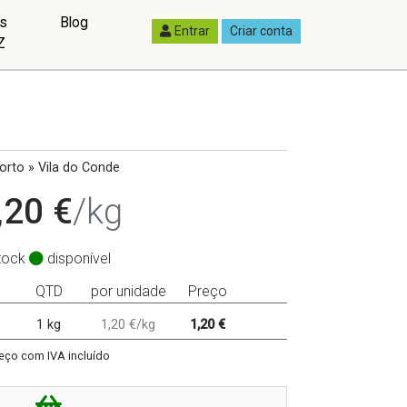
as
Blog
Entrar
Criar conta
Z
rto » Vila do Conde
,20 €
/kg
tock
disponível
QTD
por unidade
Preço
1 kg
1,20 €/kg
1,20 €
eço com IVA incluído