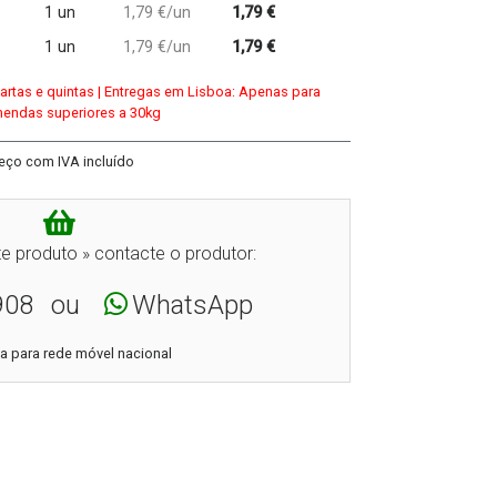
1 un
1,79 €/un
1,79 €
1 un
1,79 €/un
1,79 €
uartas e quintas | Entregas em Lisboa: Apenas para
endas superiores a 30kg
eço com IVA incluído
e produto » contacte o produtor:
908
ou
WhatsApp
 para rede móvel nacional