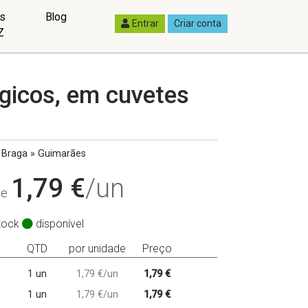
as
Blog
Entrar
Criar conta
Z
ógicos, em cuvetes
Braga » Guimarães
1,79 €
/un
de
tock
disponível
QTD
por unidade
Preço
1 un
1,79 €/un
1,79 €
1 un
1,79 €/un
1,79 €