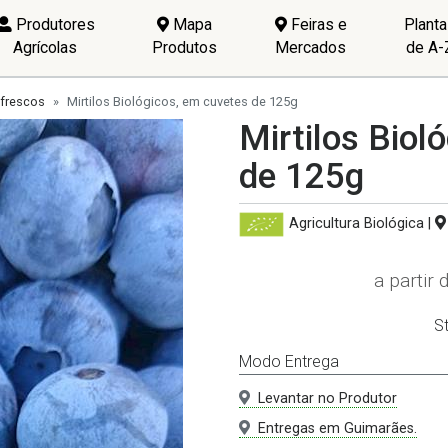
Produtores
Mapa
Feiras e
Plant
Agrícolas
Produtos
Mercados
de A-
 frescos
Mirtilos Biológicos, em cuvetes de 125g
Mirtilos Biol
de 125g
Agricultura Biológica
|
a partir 
S
Modo Entrega
Levantar no Produtor
Entregas em Guimarães.