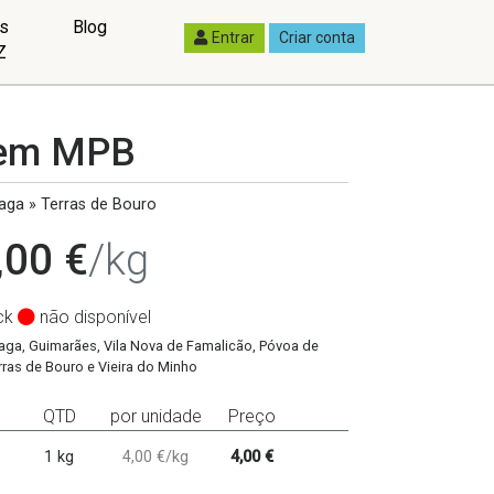
as
Blog
Entrar
Criar conta
Z
e em MPB
aga » Terras de Bouro
,00 €
/kg
ck
não disponível
aga, Guimarães, Vila Nova de Famalicão, Póvoa de
ras de Bouro e Vieira do Minho
QTD
por unidade
Preço
1 kg
4,00 €/kg
4,00 €