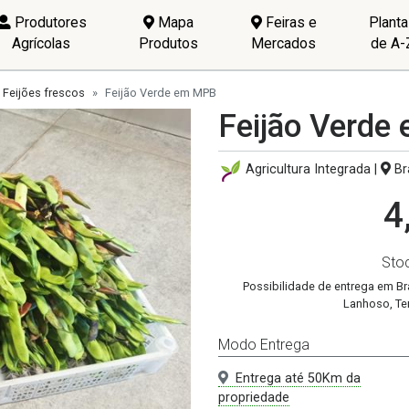
Produtores
Mapa
Feiras e
Plant
Agrícolas
Produtos
Mercados
de A-
Feijões frescos
Feijão Verde em MPB
Feijão Verd
Agricultura Integrada |
Br
4
Sto
Possibilidade de entrega em Br
Lanhoso, Ter
Modo Entrega
Entrega até 50Km da
propriedade