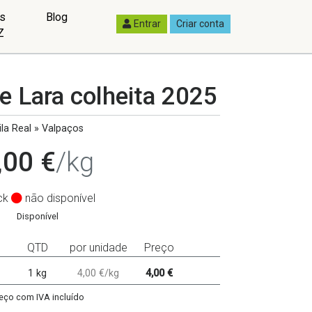
as
Blog
Entrar
Criar conta
Z
e Lara colheita 2025
la Real » Valpaços
,00 €
/kg
ck
não disponível
Disponível
QTD
por unidade
Preço
1 kg
4,00 €/kg
4,00 €
eço com IVA incluído