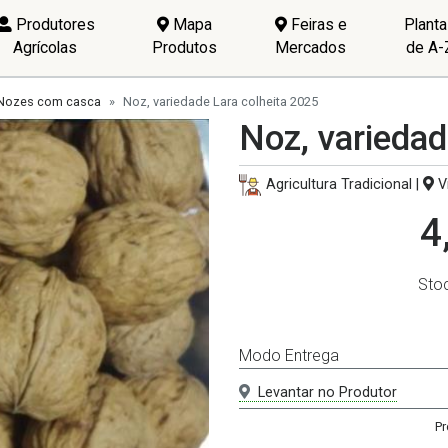
Produtores
Mapa
Feiras e
Plant
Agrícolas
Produtos
Mercados
de A-
Nozes com casca
Noz, variedade Lara colheita 2025
Noz, variedad
Agricultura Tradicional |
Vi
4
Sto
Modo Entrega
Levantar no Produtor
Pr