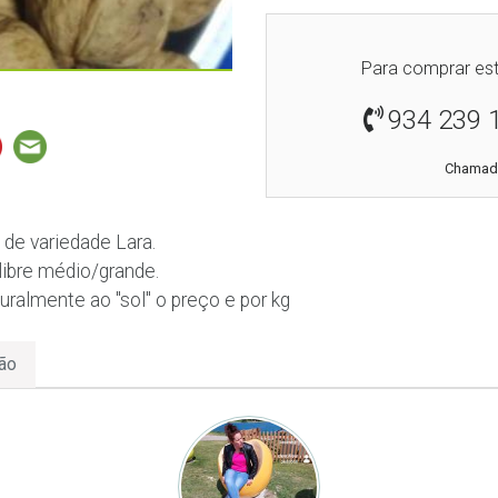
Para comprar est
934 239 
Chamada
 de variedade Lara.
ibre médio/grande.
ralmente ao "sol" o preço e por kg
ão