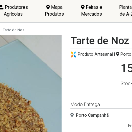
Produtores
Mapa
Feiras e
Plant
Agrícolas
Produtos
Mercados
de A-
Tarte de Noz
Tarte de Noz
Produto Artesanal |
Porto
15
Stoc
Modo Entrega
Porto Campanhã
Pr