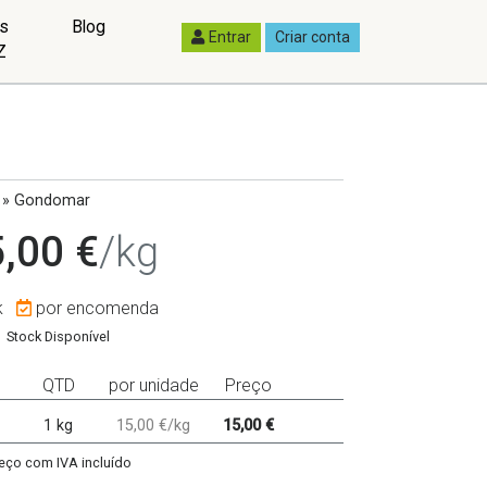
as
Blog
Entrar
Criar conta
Z
 » Gondomar
,00 €
/kg
k
por encomenda
Stock Disponível
QTD
por unidade
Preço
1 kg
15,00 €/kg
15,00 €
eço com IVA incluído