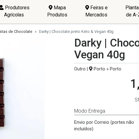
Produtores
Mapa
Feiras e
Plant
Agrícolas
Produtos
Mercados
de A-
stas de Chocolate
Darky | Chocolate preto Keto & Vegan 40g
Darky | Choco
Vegan 40g
Outro |
Porto » Porto
1
S
Modo Entrega
Envio por Correio (portes não
incluídos)