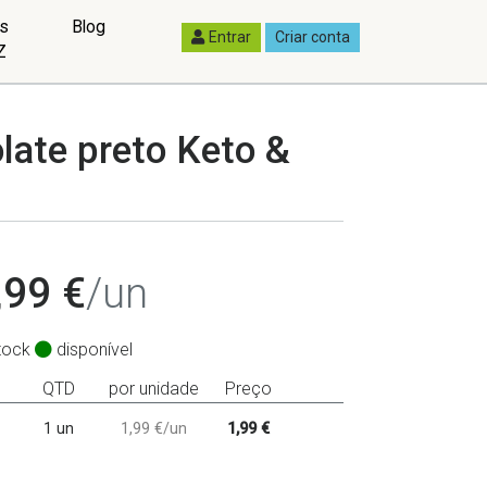
as
Blog
Entrar
Criar conta
Z
late preto Keto &
,99 €
/un
tock
disponível
QTD
por unidade
Preço
1 un
1,99 €/un
1,99 €