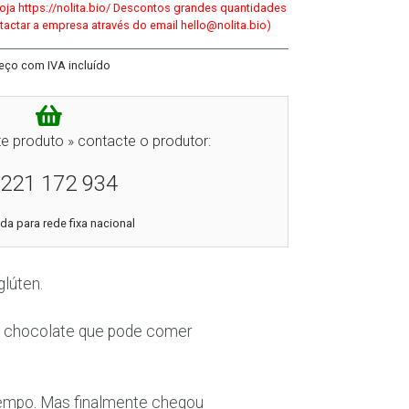
oja https://nolita.bio/ Descontos grandes quantidades
ntactar a empresa através do email hello@nolita.bio)
eço com IVA incluído
e produto » contacte o produtor:
221 172 934
a para rede fixa nacional
glúten.
m chocolate que pode comer
tempo. Mas finalmente chegou