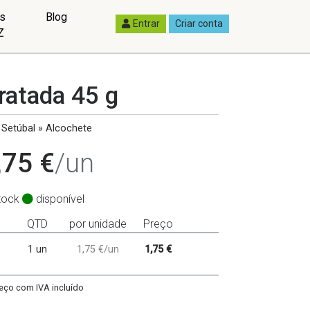
as
Blog
Entrar
Criar conta
Z
ratada 45 g
Setúbal » Alcochete
,75 €
/un
tock
disponível
QTD
por unidade
Preço
1 un
1,75 €/un
1,75 €
eço com IVA incluído