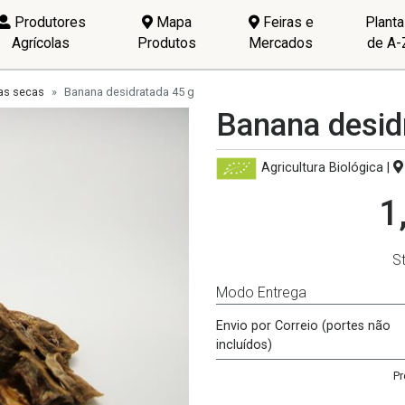
Produtores
Mapa
Feiras e
Plant
Agrícolas
Produtos
Mercados
de A-
as secas
Banana desidratada 45 g
Banana desid
Agricultura Biológica
|
1
S
Modo Entrega
Envio por Correio (portes não
incluídos)
Pr