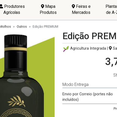
Produtores
Mapa
Feiras e
Plant
Agrícolas
Produtos
Mercados
de A-
Molhos
Outros
Edição PREMIUM
Edição PRE
Agricultura Integrada |
Sa
3,
S
Modo Entrega
Envio por Correio (portes não
incluídos)
Pr