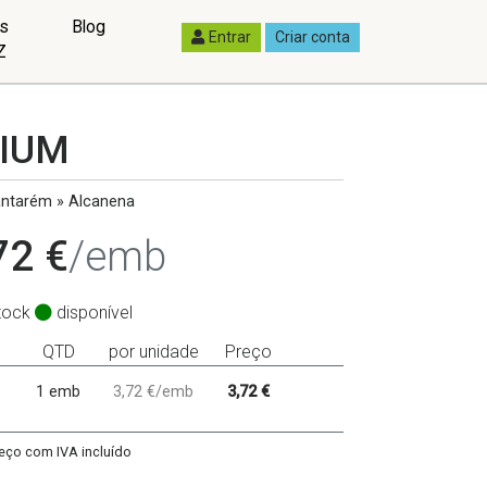
as
Blog
Entrar
Criar conta
Z
MIUM
ntarém » Alcanena
72 €
/emb
tock
disponível
QTD
por unidade
Preço
1 emb
3,72 €/emb
3,72 €
eço com IVA incluído