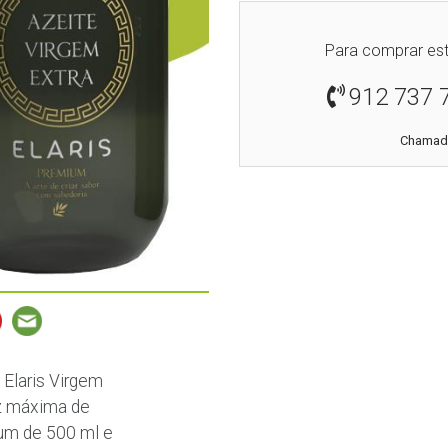
Para comprar est
912 737 
Chamada
 Elaris Virgem
z máxima de
ium de 500 ml e