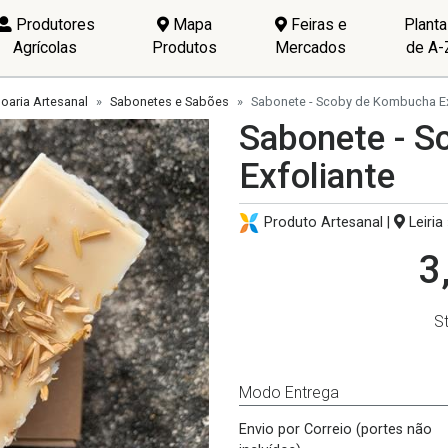
Produtores
Mapa
Feiras e
Plant
Agrícolas
Produtos
Mercados
de A-
oaria Artesanal
Sabonetes e Sabões
Sabonete - Scoby de Kombucha Ex
Sabonete - 
Exfoliante
Produto Artesanal |
Leiria
3
S
Modo Entrega
Envio por Correio (portes não