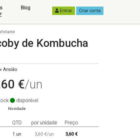
as
Blog
Entrar
Criar conta
Z
foliante
Scoby de Kombucha
 » Ansião
,60 €
/un
tock
disponível
Novidade
QTD
por unidade
Preço
1 un
3,60 €/un
3,60 €