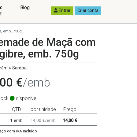
as
Blog
Entrar
Criar conta
Z
, emb. 750g
emade de Maçã com
gibre, emb. 750g
rém » Sardoal
00 €
/emb
tock
disponível
QTD
por unidade
Preço
1 emb
14,00 €/emb
14,00 €
eço com IVA incluído