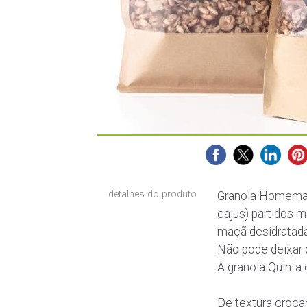
detalhes do produto
Granola Homemad
cajus) partidos 
maçã desidratada
Não pode deixar 
A granola Quinta
De textura croca