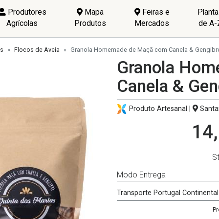
Produtores
Mapa
Feiras e
Plant
Agrícolas
Produtos
Mercados
de A-
is
Flocos de Aveia
Granola Homemade de Maçã com Canela & Gengibre
Granola Hom
Canela & Gen
Produto Artesanal |
Santa
14,
S
Modo Entrega
Transporte Portugal Continental
Pr