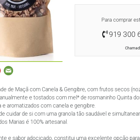
Para comprar est
919 300 
Chamada
e de Maçã com Canela & Gengibre, com frutos secos (noz
manualmente e tostados com mel* de rosmaninho Quinta d
 e aromatizados com canela e gengibre.
de cuidar de si com uma granola tão saudável e simultanea
 dos Marias é 100% artesanal.
nte e sabor adocicado, constitui uma excelente opção par