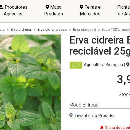
Produtores
Mapa
Feiras e
Plant
Agrícolas
Produtos
Mercados
de A-
ais
Erva cidreira
Erva cidreira seca
Erva cidreira Bio, Saco 100% recic
Erva cidreira
reciclável 25
Agricultura Biológica
|
3,
Stoc
Modo Entrega
Levantar no Produtor
Oferta dos por