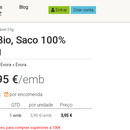
as
Blog
Entrar
Criar conta
Z
lável 25g
 Bio, Saco 100%
g
Évora » Évora
95 €
/emb
k
por encomenda
QTD
por unidade
Preço
1 emb
3,95 €/emb
3,95 €
tes, para compras superiores a 100€.