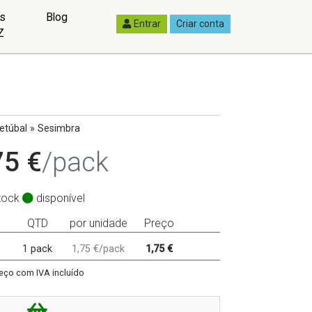
as
Blog
Entrar
Criar conta
Z
etúbal » Sesimbra
75 €
/pack
tock
disponível
QTD
por unidade
Preço
1 pack
1,75 €/pack
1,75 €
eço com IVA incluído