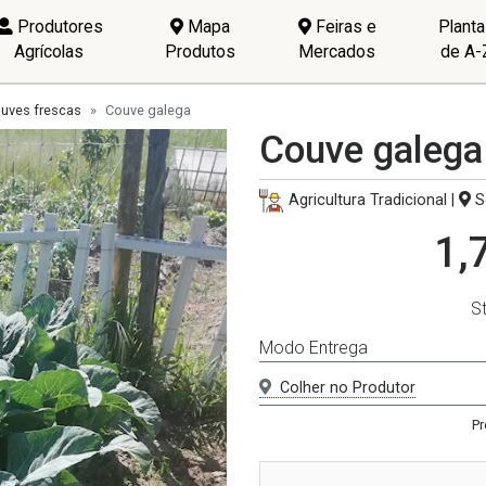
Produtores
Mapa
Feiras e
Plant
Agrícolas
Produtos
Mercados
de A-
uves frescas
Couve galega
Couve galega
Agricultura Tradicional |
S
1,
S
Modo Entrega
Colher no Produtor
Pr