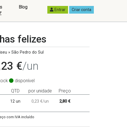
as
Blog
Entrar
Criar conta
Z
has felizes
seu » São Pedro do Sul
,23 €
/un
tock
disponível
QTD
por unidade
Preço
12 un
0,23 €/un
2,80 €
eço com IVA incluído