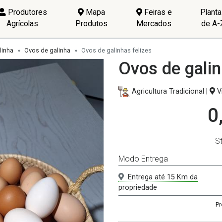
Produtores
Mapa
Feiras e
Plant
Agrícolas
Produtos
Mercados
de A-
linha
Ovos de galinha
Ovos de galinhas felizes
Ovos de galin
Agricultura Tradicional |
Vi
0
S
Modo Entrega
Entrega até 15 Km da
propriedade
Pr