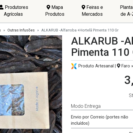
Produtores
Mapa
Feiras e
Plant
Agrícolas
Produtos
Mercados
de A-
s
Outras Infusões
ALKARUB -Alfarroba +Hortelã Pimenta 110 Gr
ALKARUB -Alf
Pimenta 110 
Produto Artesanal |
Faro »
3
S
Modo Entrega
Envio por Correio (portes não
incluídos)