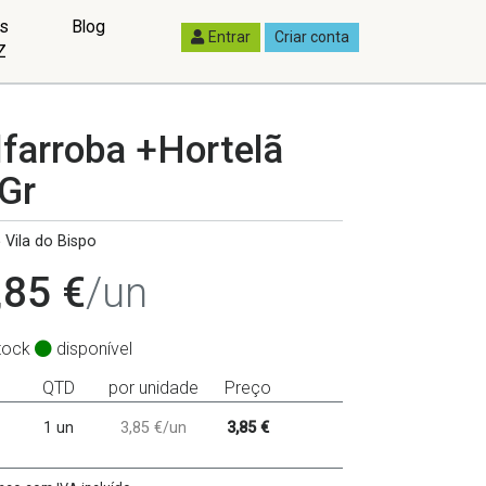
as
Blog
Entrar
Criar conta
Z
arroba +Hortelã
Gr
 Vila do Bispo
,85 €
/un
tock
disponível
QTD
por unidade
Preço
1 un
3,85 €/un
3,85 €