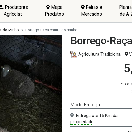
Produtores
Mapa
Feiras e
Plant
Agrícolas
Produtos
Mercados
de A-
ra do Minho
Borrego-Raça churra do minho
Borrego-Raça
Agricultura Tradicional |
Vi
5
Stoc
Modo Entrega
Entrega até 15 Km da
propriedade
Pr