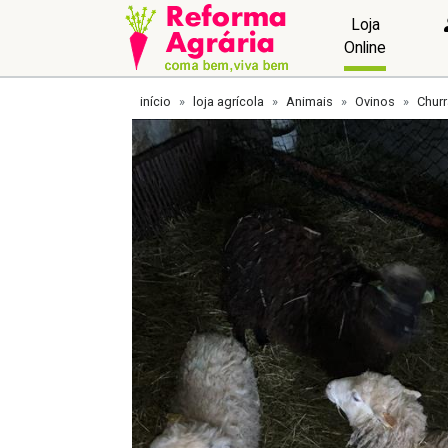
Loja
Online
início
loja agrícola
Animais
Ovinos
Chur