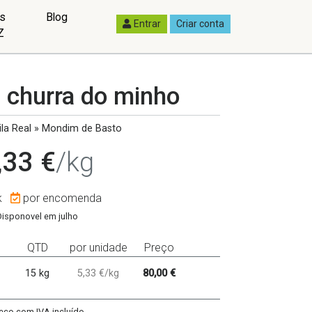
as
Blog
Entrar
Criar conta
Z
 churra do minho
la Real » Mondim de Basto
,33 €
/kg
k
por encomenda
Disponovel em julho
QTD
por unidade
Preço
15 kg
5,33 €/kg
80,00 €
eço com IVA incluído