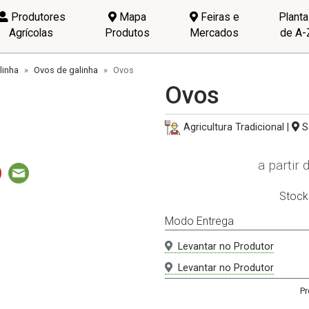
Produtores
Mapa
Feiras e
Plant
Agrícolas
Produtos
Mercados
de A-
linha
Ovos de galinha
Ovos
Ovos
Agricultura Tradicional |
S
a partir 
Stock
Modo Entrega
Levantar no Produtor
Levantar no Produtor
Pr