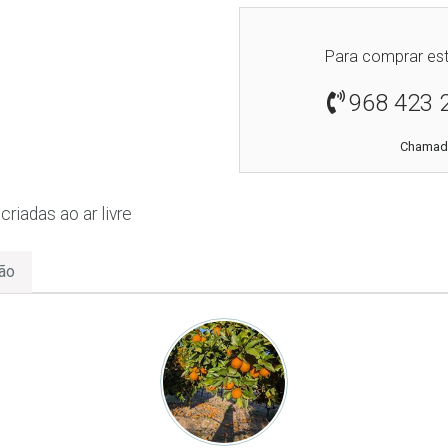
Para comprar est
968 423 
Chamada
criadas ao ar livre
ão