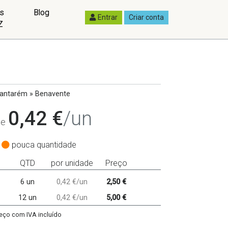
as
Blog
Entrar
Criar conta
Z
antarém » Benavente
0,42 €
/un
de
pouca quantidade
QTD
por unidade
Preço
6 un
0,42 €/un
2,50 €
12 un
0,42 €/un
5,00 €
eço com IVA incluído