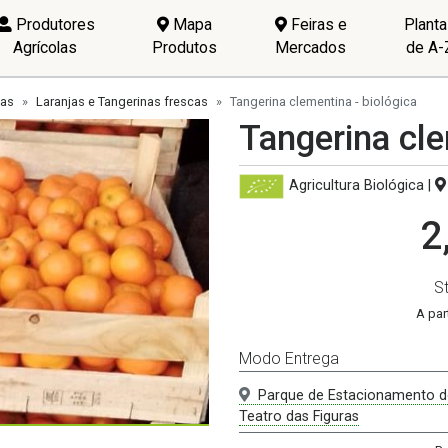
Produtores
Mapa
Feiras e
Plant
Agrícolas
Produtos
Mercados
de A-
nas
Laranjas e Tangerinas frescas
Tangerina clementina - biológica
Tangerina cle
Agricultura Biológica
|
2
S
A par
Modo Entrega
Parque de Estacionamento 
Teatro das Figuras