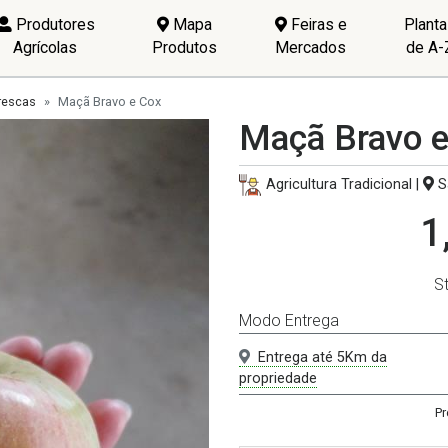
Produtores
Mapa
Feiras e
Plant
Agrícolas
Produtos
Mercados
de A-
rescas
Maçã Bravo e Cox
Maçã Bravo 
Agricultura Tradicional |
S
1
S
Modo Entrega
Entrega até 5Km da
propriedade
Pr