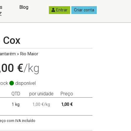
as
Blog
Entrar
Criar conta
Z
e Cox
antarém » Rio Maior
,00 €
/kg
tock
disponível
QTD
por unidade
Preço
1 kg
1,00 €/kg
1,00 €
eço com IVA incluído