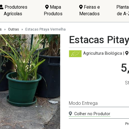
Produtores
Mapa
Feiras e
Plant
Agrícolas
Produtos
Mercados
de A-
s
Outras
Estacas Pitaya Vermelha
Estacas Pita
Agricultura Biológica
|
5
S
Modo Entrega
Colher no Produtor
Pr