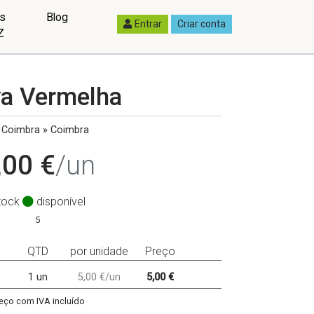
as
Blog
Entrar
Criar conta
Z
ya Vermelha
Coimbra » Coimbra
,00 €
/un
tock
disponível
5
QTD
por unidade
Preço
1 un
5,00 €/un
5,00 €
eço com IVA incluído