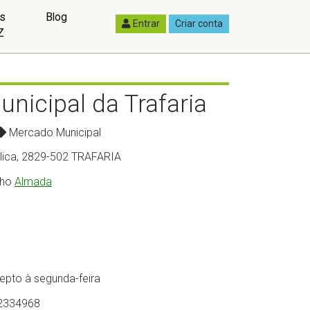
as
Blog
Entrar
Criar conta
Z
nicipal da Trafaria
Mercado Municipal
blica, 2829-502 TRAFARIA
lho
Almada
cepto à segunda-feira
9,2334968