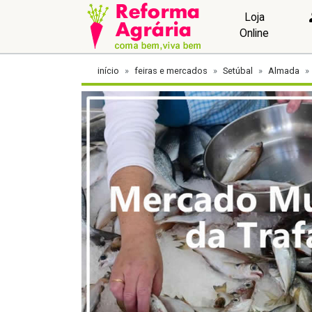
Loja
Online
início
feiras e mercados
Setúbal
Almada