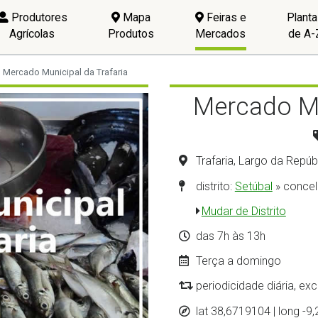
Produtores
Mapa
Feiras e
Plant
Agrícolas
Produtos
Mercados
de A-
Mercado Municipal da Trafaria
Mercado Mu
Trafaria, Largo da Repú
distrito:
Setúbal
» conce
Mudar de Distrito
das 7h às 13h
Terça a domingo
periodicidade diária, ex
lat 38,6719104 | long -