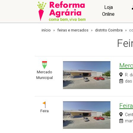
Loja
Online
início
feiras e mercados
distrito Coimbra
co
Fei
Merc
Mercado
R. 
Municipal
das 
Feir
Feira
Cent
man