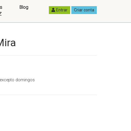
as
Blog
Entrar
Criar conta
Z
Mira
a, excepto domingos