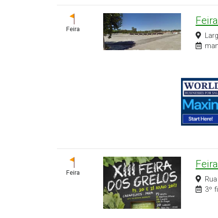
Feir
Feira
Lar
manh
Feir
Feira
Rua
3º f