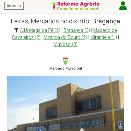
menu
Feiras, Mercados no distrito:
Bragança
Alfândega da Fé (2)
|
Bragança (3)
|
Macedo de
Cavaleiros (2)
|
Miranda do Douro (2)
|
Mirandela (1)
|
Vimioso (3)
Mercado Municipal